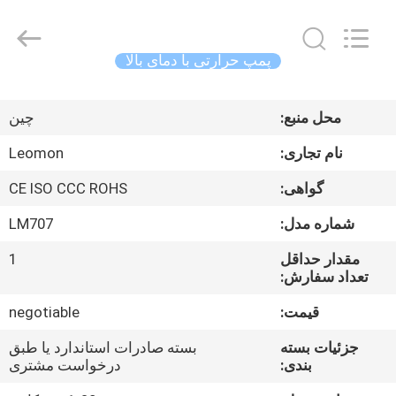
Saving
Technology
Co.,
Ltd..
All
پمپ حرارتی با دمای بالا
Rights
Reserved.
خونه
Developed
by
ECER
محل منبع:
چین
محصولات
نام تجاری:
Leomon
گواهی:
CE ISO CCC ROHS
ویدیوها
شماره مدل:
LM707
درباره
مقدار حداقل
1
تعداد سفارش:
ما
قیمت:
negotiable
بازدید
جزئیات بسته
بسته صادرات استاندارد یا طبق
بندی:
درخواست مشتری
از