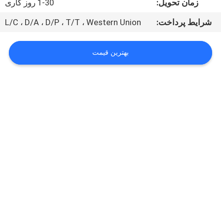
زمان تحویل:
1-30 روز کاری
کارخانه
شرایط پرداخت:
L/C ، D/A ، D/P ، T/T ، Western Union
کنترل
کیفیت
بهترین قیمت
با
ما
تماس
بگیرید
اخبار
موارد